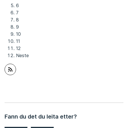
6
7
8
9
10
11
12
Neste
Abonner på RSS
Fann du det du leita etter?