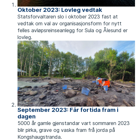
f
Oktober 2023: Lovleg vedtak
Statsforvaltaren slo i oktober 2023 fast at
o
vedtak om val av organisasjonsform for nytt
r
felles avløpsreinseanlegg for Sula og Ålesund er
lovleg.
f
r
a
m
t
i
September 2023: Får fortida fram i
dagen
d
5000 år gamle gjenstandar vart sommaren 2023
a
blir pirka, grave og vaska fram frå jorda på
Kongshaugstranda.