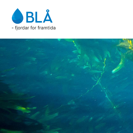
BLÅ
-
fjordar
for
framtida