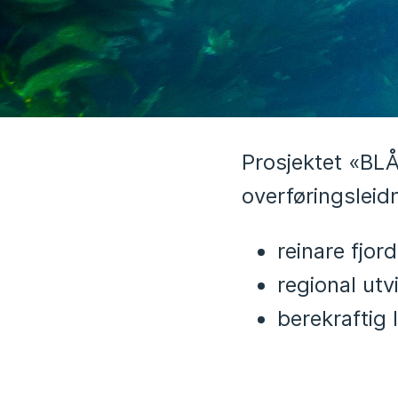
Prosjektet «BLÅ
overføringsleid
reinare fjo
regional ut
berekraftig 