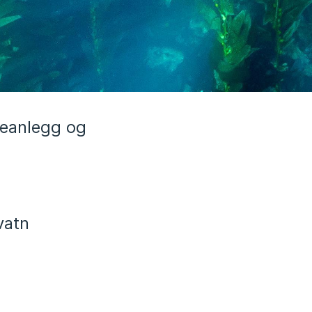
seanlegg og
vatn