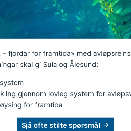
 – fjordar for framtida» med avløpsrein
ningar skal gi Sula og Ålesund:
rdsystem
vikling gjennom lovleg system for avløps
løysing for framtida
Sjå ofte stilte spørsmål